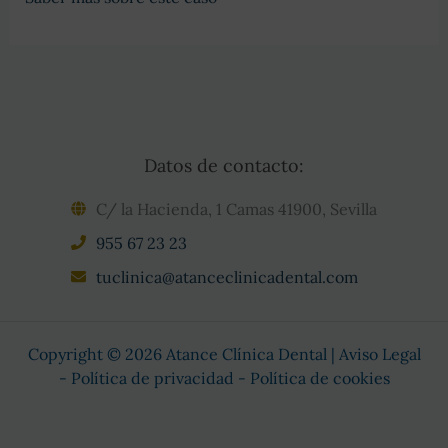
de
bruxismos
y
consecuencias
Datos de contacto:
C/ la Hacienda, 1 Camas 41900, Sevilla
955 67 23 23
tuclinica@atanceclinicadental.com
Copyright © 2026 Atance Clínica Dental |
Aviso Legal
-
Política de privacidad
-
Política de cookies