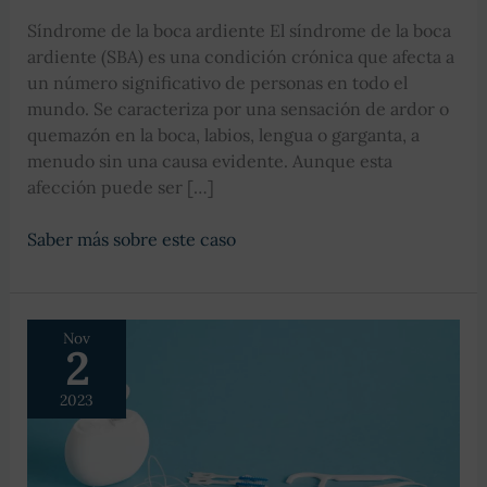
Síndrome de la boca ardiente El síndrome de la boca
ardiente (SBA) es una condición crónica que afecta a
un número significativo de personas en todo el
mundo. Se caracteriza por una sensación de ardor o
quemazón en la boca, labios, lengua o garganta, a
menudo sin una causa evidente. Aunque esta
afección puede ser […]
Síndrome
Saber más sobre este caso
de
la
boca
Nov
ardiente
2
2023