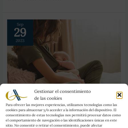
Dental
vs
Cepillo
Sep
Interdental
29
2023
Gestionar el consentimiento
Lactancia y Salud
de las cookies
Para ofrecer las mejores experiencias, utilizamos tecnologías como las
cookies para almacenar y/o acceder a la información del dispositivo. El
Bucal de tu Bebé
consentimiento de estas tecnologías nos permitirá procesar datos como
el comportamiento de navegación o las identificaciones únicas en este
sitio. No consentir o retirar el consentimiento, puede afectar