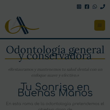
Ir
al
contenido
Odontología general
y conservadora
«Restauramos y mantenemos tu salud dental con un
enfoque suave y efectivo.»
Tu Sonrisa en
Buenas Manos
En esta rama de la odontología pretendemos el
objetivo claro de