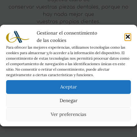
conservar vuestras piezas dentales, porque no
hay nada mejor que
vuestros propios dientes.
La prevención y mantenimiento de su salud es
Gestionar el consentimiento
una labor conjunta, entre
de las cookies
vosotros y nosotros.
Para ofrecer las mejores experiencias, utilizamos tecnologías como las
cookies para almacenar y/o acceder a la información del dispositivo. El
Tratamientos
consentimiento de estas tecnologías nos permitirá procesar datos como
el comportamiento de navegación o las identificaciones únicas en este
sitio. No consentir o retirar el consentimiento, puede afectar
negativamente a ciertas características y funciones.
Obturaciones (empastes)
Aceptar
Endodoncia
Higiene dental
Denegar
Ver preferencias